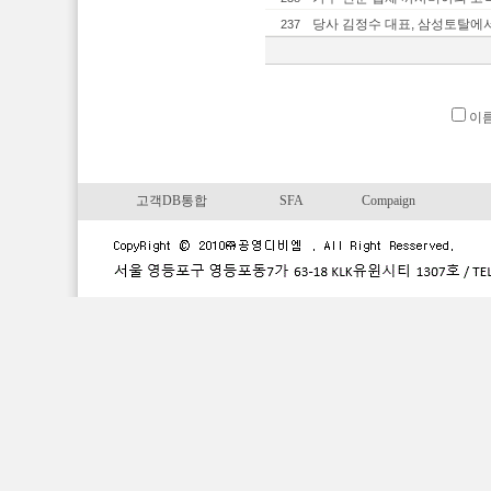
당사 김정수 대표, 삼성토탈에서 “
237
이
고객DB통합
SFA
Compaign