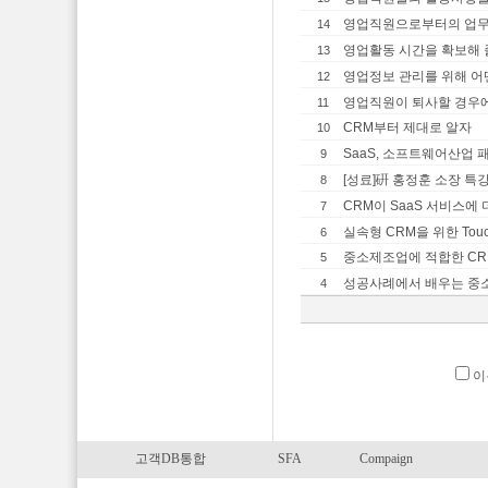
영업직원으로부터의 업무 
14
영업활동 시간을 확보해 
13
영업정보 관리를 위해 어떤
12
영업직원이 퇴사할 경우에 
11
CRM부터 제대로 알자
10
SaaS, 소프트웨어산업
9
[성료]硏 홍정훈 소장 특강 [
8
CRM이 SaaS 서비스에
7
실속형 CRM을 위한 Touch
6
중소제조업에 적합한 CR
5
성공사례에서 배우는 중소
4
이
고객DB통합
SFA
Compaign